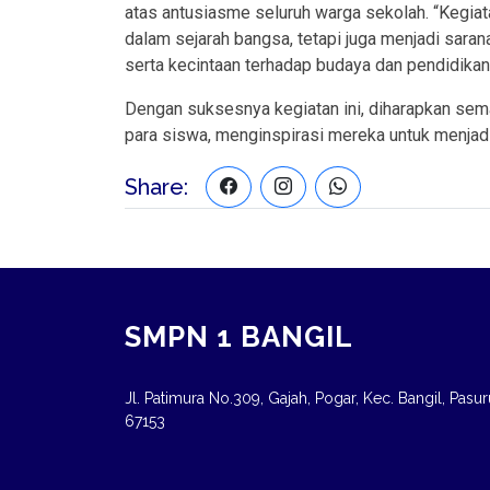
atas antusiasme seluruh warga sekolah. “Kegia
dalam sejarah bangsa, tetapi juga menjadi saran
serta kecintaan terhadap budaya dan pendidikan,
Dengan suksesnya kegiatan ini, diharapkan sema
para siswa, menginspirasi mereka untuk menjadi 
Share:
SMPN 1 BANGIL
Jl. Patimura No.309, Gajah, Pogar, Kec. Bangil, Pasu
67153