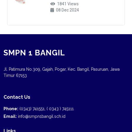
1841 Views
08 Dec 2024
SMPN 1 BANGIL
Jl. Patimura No.309, Gajah, Pogar, Kec. Bangil, Pasuruan, Jawa
Timur 67153
Contact Us
Phone:
(0343) 741551, ( 0343 ) 745111
Email:
info@smpn1bangil.sch.id
Links