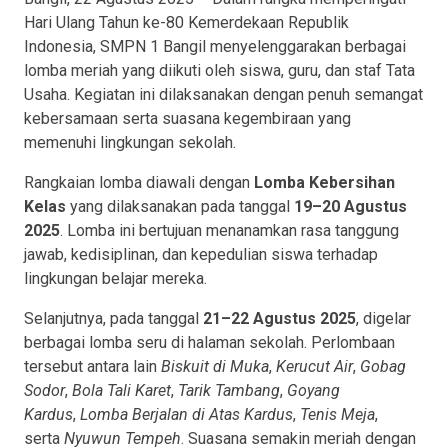
Hari Ulang Tahun ke-80 Kemerdekaan Republik
Indonesia, SMPN 1 Bangil menyelenggarakan berbagai
lomba meriah yang diikuti oleh siswa, guru, dan staf Tata
Usaha. Kegiatan ini dilaksanakan dengan penuh semangat
kebersamaan serta suasana kegembiraan yang
memenuhi lingkungan sekolah.
Rangkaian lomba diawali dengan
Lomba Kebersihan
Kelas
yang dilaksanakan pada tanggal
19–20 Agustus
2025
. Lomba ini bertujuan menanamkan rasa tanggung
jawab, kedisiplinan, dan kepedulian siswa terhadap
lingkungan belajar mereka.
Selanjutnya, pada tanggal
21–22 Agustus 2025
, digelar
berbagai lomba seru di halaman sekolah. Perlombaan
tersebut antara lain
Biskuit di Muka
,
Kerucut Air
,
Gobag
Sodor
,
Bola Tali Karet
,
Tarik Tambang
,
Goyang
Kardus
,
Lomba Berjalan di Atas Kardus
,
Tenis Meja
,
serta
Nyuwun Tempeh
. Suasana semakin meriah dengan