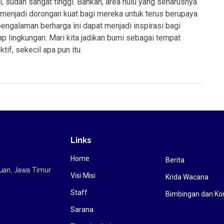
il, sudah sangat tinggi. Bahkan, area hulu yang seharusnya
i menjadi dorongan kuat bagi mereka untuk terus berupaya
ngalaman berharga ini dapat menjadi inspirasi bagi
ap lingkungan. Mari kita jadikan bumi sebagai tempat
tif, sekecil apa pun itu.
Links
Home
Berita
ruan, Jawa Timur
Visi Misi
Krida Wacana
Staff
Bimbingan dan Ko
Sarana