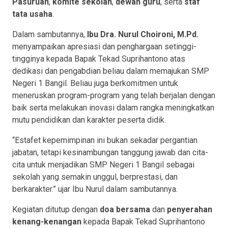
Pasuruan
,
komite sekolah
,
dewan guru
, serta
staf
tata usaha
.
Dalam sambutannya,
Ibu Dra. Nurul Choironi, M.Pd.
menyampaikan apresiasi dan penghargaan setinggi-
tingginya kepada Bapak Tekad Suprihantono atas
dedikasi dan pengabdian beliau dalam memajukan SMP
Negeri 1 Bangil. Beliau juga berkomitmen untuk
meneruskan program-program yang telah berjalan dengan
baik serta melakukan inovasi dalam rangka meningkatkan
mutu pendidikan dan karakter peserta didik.
“Estafet kepemimpinan ini bukan sekadar pergantian
jabatan, tetapi kesinambungan tanggung jawab dan cita-
cita untuk menjadikan SMP Negeri 1 Bangil sebagai
sekolah yang semakin unggul, berprestasi, dan
berkarakter.” ujar Ibu Nurul dalam sambutannya.
Kegiatan ditutup dengan
doa bersama
dan
penyerahan
kenang-kenangan
kepada Bapak Tekad Suprihantono