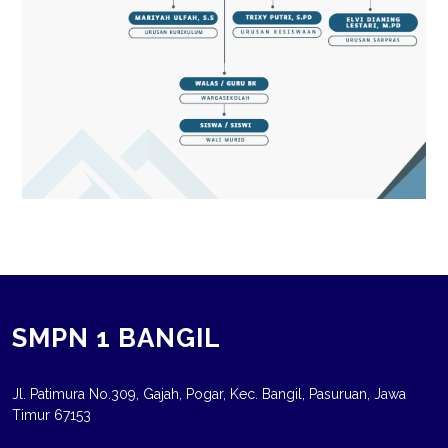
SMPN 1 BANGIL
Jl. Patimura No.309, Gajah, Pogar, Kec. Bangil, Pasuruan, Jawa
Timur 67153